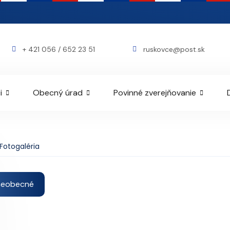
+ 421 056 / 652 23 51
ruskovce@post.sk
i
Obecný úrad
Povinné zverejňovanie
Fotogaléria
šeobecné