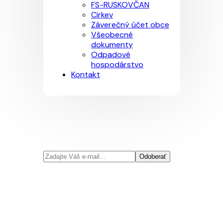
FS-RUSKOVČAN
Cirkev
Záverečný účet obce
Všeobecné
dokumenty
Odpadové
hospodárstvo
Kontakt
Odoberať