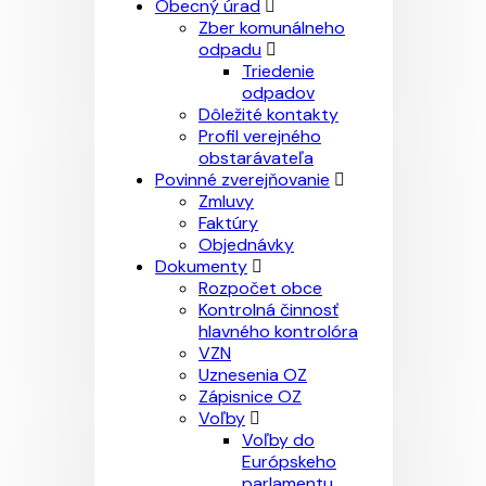
Obecný úrad
Zber komunálneho
odpadu
Triedenie
odpadov
Dôležité kontakty
Profil verejného
obstarávateľa
Povinné zverejňovanie
Zmluvy
Faktúry
Objednávky
Dokumenty
Rozpočet obce
Kontrolná činnosť
hlavného kontrolóra
VZN
Uznesenia OZ
Zápisnice OZ
Voľby
Voľby do
Európskeho
parlamentu