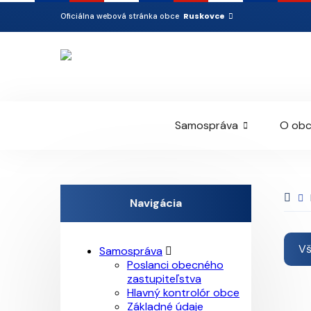
Ruskovce
Oficiálna webová stránka obce
Samospráva
O obc
Navigácia
V
Samospráva
Poslanci obecného
zastupiteľstva
Hlavný kontrolór obce
Základné údaje