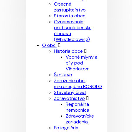
Obecné
zastupiteľstvo
Starosta obce
Oznamovanie
protispoločenskej
činnosti
(Whistleblowing)
O obci
História obce
Vodné mlyny a
píly pod
Vihorlatom
Školstvo
Združenie obci
mikroregiónu BOROLO
Stavebný úrad
Zdravotnictvo
Regionálna
nemocnica
Zdravotnícke
zariadenia
Fotogaléria