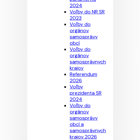
2024
Voľby do NR SR
2023
Voľby do
orgánov
samosprávy
obcí
Voľby do
orgánov
samosprávnych
krajov
Referendum
2026
Voľby
prezidenta SR
2024
Voľby do
orgánov
samosprávy
obcí a
samosprávnych
krajov 2026