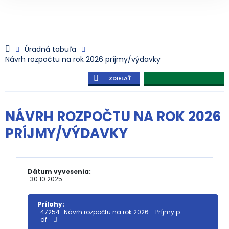
Úradná tabuľa
Návrh rozpočtu na rok 2026 príjmy/výdavky
ZDIELAŤ
NÁVRH ROZPOČTU NA ROK 2026
PRÍJMY/VÝDAVKY
Dátum vyvesenia:
30.10.2025
Prílohy:
47254_Návrh rozpočtu na rok 2026 - Príjmy.p
df