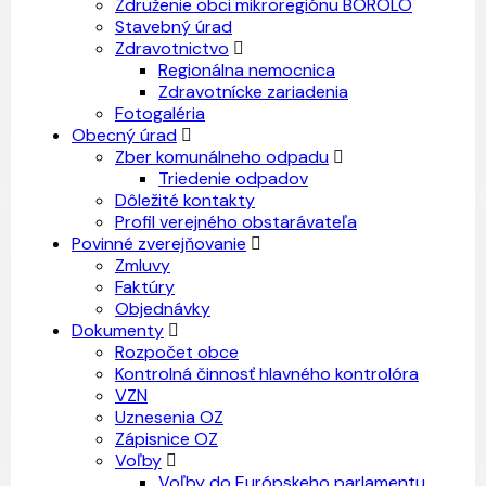
Združenie obci mikroregiónu BOROLO
Stavebný úrad
Zdravotnictvo
Regionálna nemocnica
Zdravotnícke zariadenia
Fotogaléria
Obecný úrad
Zber komunálneho odpadu
Triedenie odpadov
Dôležité kontakty
Profil verejného obstarávateľa
Povinné zverejňovanie
Zmluvy
Faktúry
Objednávky
Dokumenty
Rozpočet obce
Kontrolná činnosť hlavného kontrolóra
VZN
Uznesenia OZ
Zápisnice OZ
Voľby
Voľby do Európskeho parlamentu