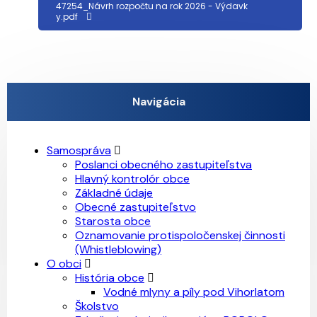
47254_Návrh rozpočtu na rok 2026 - Výdavk
y.pdf
Navigácia
Samospráva
Poslanci obecného zastupiteľstva
Hlavný kontrolór obce
Základné údaje
Obecné zastupiteľstvo
Starosta obce
Oznamovanie protispoločenskej činnosti
(Whistleblowing)
O obci
História obce
Vodné mlyny a píly pod Vihorlatom
Školstvo